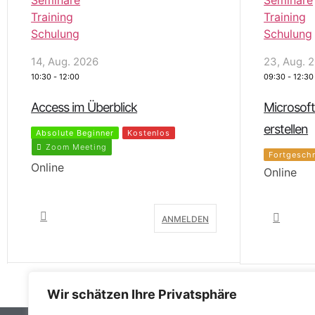
23, Aug. 2026
03, Sep. 
09:30
-
12:30
09:30
-
16:30
Microsoft Access: Formulare
Access Ba
erstellen
Absolute B
Zoom Me
Zoom Meeting
Fortgeschrittene
Online
Online
ANMELDEN
Wir schätzen Ihre Privatsphäre