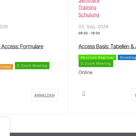
03, Sep. 2026
2026
13:00
-
17:00
Absolut Beginner: Excel
sis: Tabellen & Abfragen
Absolute Beginner
Grundla
Virtual Event
eginner
Grundlagen
eting
Online
ANMELDEN