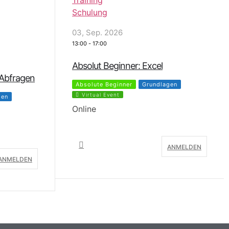
04, Sep. 2026
10:30
-
12:00
Access im Überblick
gen
Absolute Beginner
Kostenlos
Zoom Meeting
Online
ANMELDEN
ANMELDEN