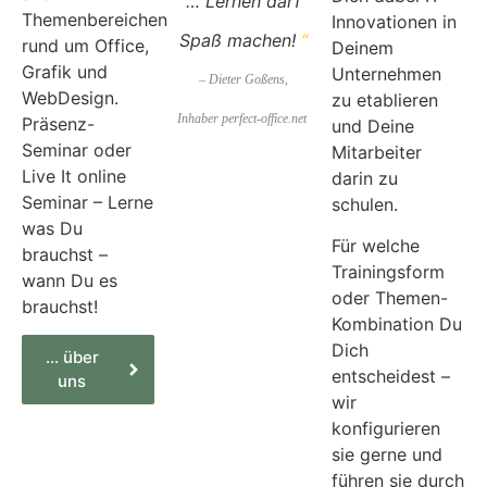
… Lernen darf
Themenbereichen
Innovationen in
Spaß machen!
“
rund um Office,
Deinem
Grafik und
Unternehmen
– Dieter Goßens,
WebDesign.
zu etablieren
Inhaber perfect-office.net
Präsenz-
und Deine
Seminar oder
Mitarbeiter
Live It online
darin zu
Seminar – Lerne
schulen.
was Du
Für welche
brauchst –
Trainingsform
wann Du es
oder Themen-
brauchst!
Kombination Du
Dich
... über
entscheidest –
uns
wir
konfigurieren
sie gerne und
führen sie durch