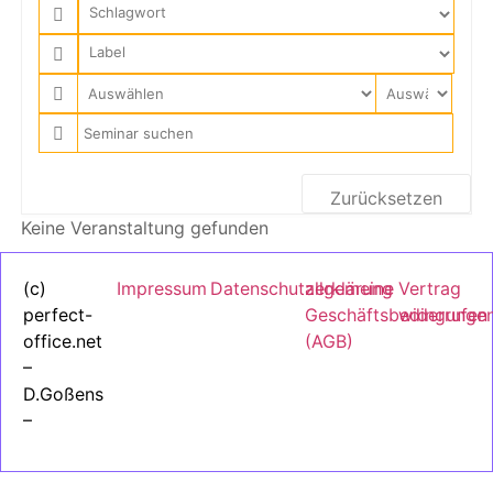
Zurücksetzen
Keine Veranstaltung gefunden
(c)
Impressum
Datenschutzerklärung
allgemeine
Vertrag
perfect-
Geschäftsbedingunge
widerrufen
office.net
(AGB)
–
D.Goßens
–
2024