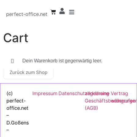
perfect-office
.
net
Cart
Dein Warenkorb ist gegenwärtig leer.
Zurück zum Shop
(c)
Impressum
Datenschutzerklärung
allgemeine
Vertrag
perfect-
Geschäftsbedingunge
widerrufen
office.net
(AGB)
–
D.Goßens
–
2024